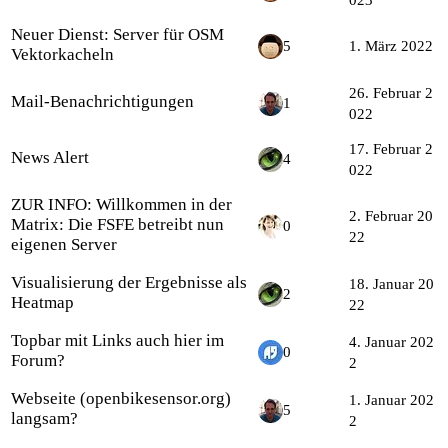
023
Neuer Dienst: Server für OSM
5
1. März 2022
Vektorkacheln
26. Februar 2
Mail-Benachrichtigungen
1
022
17. Februar 2
News Alert
4
022
ZUR INFO: Willkommen in der
2. Februar 20
Matrix: Die FSFE betreibt nun
0
22
eigenen Server
Visualisierung der Ergebnisse als
18. Januar 20
2
Heatmap
22
Topbar mit Links auch hier im
4. Januar 202
0
Forum?
2
Webseite (openbikesensor.org)
1. Januar 202
5
langsam?
2