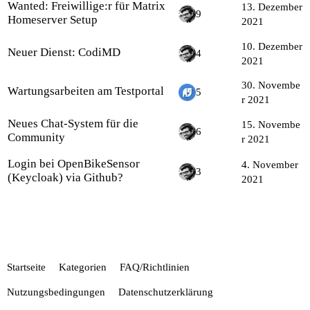
Wanted: Freiwillige:r für Matrix
13. Dezember
9
Homeserver Setup
2021
10. Dezember
Neuer Dienst: CodiMD
4
2021
30. Novembe
Wartungsarbeiten am Testportal
5
r 2021
Neues Chat-System für die
15. Novembe
6
Community
r 2021
Login bei OpenBikeSensor
4. November
3
(Keycloak) via Github?
2021
Startseite
Kategorien
FAQ/Richtlinien
Nutzungsbedingungen
Datenschutzerklärung