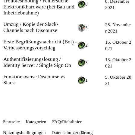
Troubleshooting / Fehlersuche
8. Dezember
8
Elektronikhardware (bei Bau und
2021
Inbetriebnahme)
Umzug / Kopie der Slack-
28. Novembe
5
Channels nach Discourse
r 2021
Erste Begrüßungsnachricht (Bot) -
15. Oktober 2
2
Verbesserungsvorschlag
021
Authentifizierungslösung /
13. Oktober 2
3
Identity Server / Single Sign On
021
Funktionsweise Discourse vs
5. Oktober 20
1
Slack
21
Startseite
Kategorien
FAQ/Richtlinien
Nutzungsbedingungen
Datenschutzerklärung