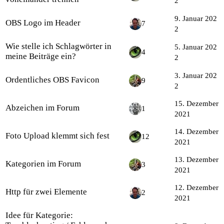
2
9. Januar 202
OBS Logo im Header
7
2
Wie stelle ich Schlagwörter in
5. Januar 202
4
meine Beiträge ein?
2
3. Januar 202
Ordentliches OBS Favicon
9
2
15. Dezember
Abzeichen im Forum
1
2021
14. Dezember
Foto Upload klemmt sich fest
12
2021
13. Dezember
Kategorien im Forum
3
2021
12. Dezember
Http für zwei Elemente
2
2021
Idee für Kategorie: