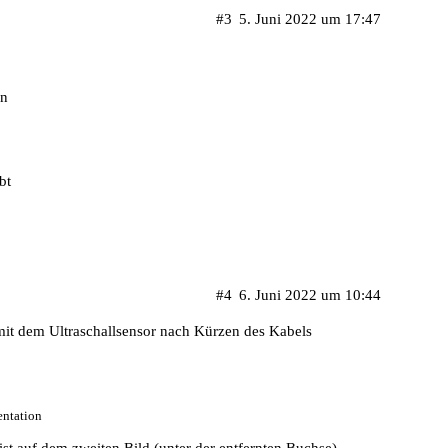
#3
5. Juni 2022 um 17:47
en
bt
#4
6. Juni 2022 um 10:44
it dem Ultraschallsensor nach Kürzen des Kabels
ntation
ist auf dem zweiten Bild (unter der entfernten Buchse)