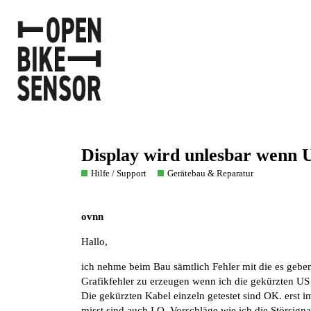
Display wird unlesbar wenn U
Hilfe / Support
Gerätebau & Reparatur
ovnn
Hallo,
ich nehme beim Bau sämtlich Fehler mit die es geben
Grafikfehler zu erzeugen wenn ich die gekürzten US K
Die gekürzten Kabel einzeln getestet sind OK. erst 
misst sind auch I.O. Vorschläge wie ich die Störsi