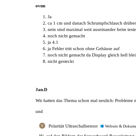
ovnn
Ja
ca 1 cm und danach Schrumpfschlauch drüber
nein sind maximal weit auseinander beim test
noch nicht gemacht
ja 4.1
ja Fehler tritt schon ohne Gehäuse auf
noch nicht gemacht da Display gleich hell blei
nicht gesteckt
Jan.D
Wir hatten das Thema schon mal neulich:
Probleme m
und
Polarität Ultraschallsensor
Website & Dokume
Hi, auf den Bildern der
Sensorboard-Bauanleitung