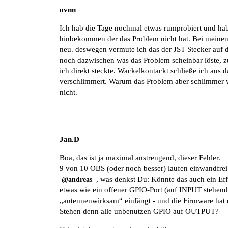
ovnn
Ich hab die Tage nochmal etwas rumprobiert und h
hinbekommen der das Problem nicht hat. Bei meinem 
neu. deswegen vermute ich das der JST Stecker auf d
noch dazwischen was das Problem scheinbar löste, zu
ich direkt steckte. Wackelkontackt schließe ich aus 
verschlimmert. Warum das Problem aber schlimmer 
nicht.
Jan.D
Boa, das ist ja maximal anstrengend, dieser Fehler.
9 von 10 OBS (oder noch besser) laufen einwandfrei
, was denkst Du: Könnte das auch ein Effe
@andreas
etwas wie ein offener GPIO-Port (auf INPUT stehen
„antennenwirksam“ einfängt - und die Firmware hat
Stehen denn alle unbenutzen GPIO auf OUTPUT?