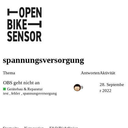
spannungsversorgung
Thema
Antworten
Aktivität
OBS geht nicht an
28. Septembe
9
Gerätebau & Reparatur
r 2022
test
,
fehler
,
spannungsversorgung