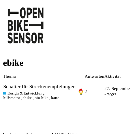
ebike
Thema
Antworten
Aktivität
Schalter für Streckenempfelungen
27. Septembe
2
Design & Entwicklung
r 2023
hilfsmotor
,
ebike
,
bio-bike
,
karte