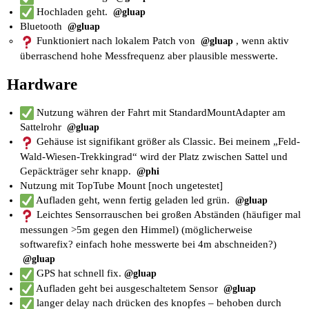
Hochladen geht.
@gluap
Bluetooth
@gluap
Funktioniert nach lokalem Patch von
, wenn aktiv
@gluap
überraschend hohe Messfrequenz aber plausible messwerte.
Hardware
Nutzung währen der Fahrt mit StandardMountAdapter am
Sattelrohr
@gluap
Gehäuse ist signifikant größer als Classic. Bei meinem „Feld-
Wald-Wiesen-Trekkingrad“ wird der Platz zwischen Sattel und
Gepäckträger sehr knapp.
@phi
Nutzung mit TopTube Mount [noch ungetestet]
Aufladen geht, wenn fertig geladen led grün.
@gluap
Leichtes Sensorrauschen bei großen Abständen (häufiger mal
messungen >5m gegen den Himmel) (möglicherweise
softwarefix? einfach hohe messwerte bei 4m abschneiden?)
@gluap
GPS hat schnell fix.
@gluap
Aufladen geht bei ausgeschaltetem Sensor
@gluap
langer delay nach drücken des knopfes – behoben durch