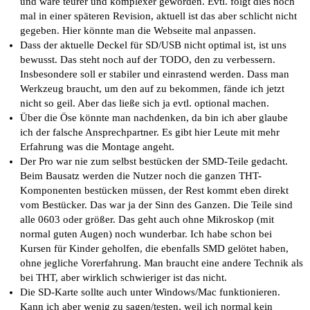
und wäre teurer und komplexer geworden. Evtl. folgt dies noch
mal in einer späteren Revision, aktuell ist das aber schlicht nicht
gegeben. Hier könnte man die Webseite mal anpassen.
Dass der aktuelle Deckel für SD/USB nicht optimal ist, ist uns
bewusst. Das steht noch auf der TODO, den zu verbessern.
Insbesondere soll er stabiler und einrastend werden. Dass man
Werkzeug braucht, um den auf zu bekommen, fände ich jetzt
nicht so geil. Aber das ließe sich ja evtl. optional machen.
Über die Öse könnte man nachdenken, da bin ich aber glaube
ich der falsche Ansprechpartner. Es gibt hier Leute mit mehr
Erfahrung was die Montage angeht.
Der Pro war nie zum selbst bestücken der SMD-Teile gedacht.
Beim Bausatz werden die Nutzer noch die ganzen THT-
Komponenten bestücken müssen, der Rest kommt eben direkt
vom Bestücker. Das war ja der Sinn des Ganzen. Die Teile sind
alle 0603 oder größer. Das geht auch ohne Mikroskop (mit
normal guten Augen) noch wunderbar. Ich habe schon bei
Kursen für Kinder geholfen, die ebenfalls SMD gelötet haben,
ohne jegliche Vorerfahrung. Man braucht eine andere Technik als
bei THT, aber wirklich schwieriger ist das nicht.
Die SD-Karte sollte auch unter Windows/Mac funktionieren.
Kann ich aber wenig zu sagen/testen, weil ich normal kein