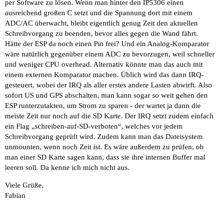
per Software zu lösen. Wenn man hinter den IP5306 einen
ausreichend großen C setzt und die Spannung dort mit einem
ADC/AC überwacht, bleibt eigentlich genug Zeit den aktuellen
Schreibvorgang zu beenden, bevor alles gegen die Wand fährt.
Hätte der ESP da noch einen Pin frei? Und ein Analog-Komparator
wäre natürlich gegenüber einem ADC zu bevorzugen, weil schneller
und weniger CPU overhead. Alternativ könnte man das auch mit
einem externen Komparator machen. Üblich wird das dann IRQ-
gesteuert, wobei der IRQ als aller erstes andere Lasten abwirft. Also
sofort US und GPS abschalten, man kann sogar so weit gehen den
ESP runterzutakten, um Strom zu sparen - der wartet ja dann die
meiste Zeit nur noch auf die SD Karte. Der IRQ setzt zudem einfach
ein Flag „schreiben-auf-SD-verboten“, welches vor jedem
Schreibvorgang geprüft wird. Zudem kann man das Dateisystem
unmounten, wenn noch Zeit ist. Es wäre außerdem zu prüfen, ob
man einer SD Karte sagen kann, dass sie ihre internen Buffer mal
leeren soll. Da kenne ich mich nicht aus.
Viele Grüße,
Fabian