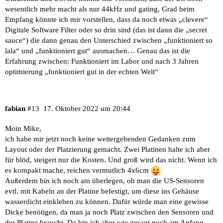
wesentlich mehr macht als nur 44kHz und gating, Grad beim
Empfang könnte ich mir vorstellen, dass da noch etwas „clevere“
Digitale Software Filter oder so drin sind (das ist dann die „secret
sauce“) die dann genau den Unterschied zwischen „funktioniert so
lala“ und „funktioniert gut“ ausmachen… Genau das ist die
Erfahrung zwischen: Funktioniert im Labor und nach 3 Jahren
optimierung „funktioniert gut in der echten Welt“
fabian
#13
17. Oktober 2022 um 20:44
Moin Mike,
ich habe mir jetzt noch keine weitergehenden Gedanken zum
Layout oder der Platzierung gemacht. Zwei Platinen halte ich aber
für blöd, steigert nur die Kosten. Und groß wird das nicht. Wenn ich
es kompakt mache, reichen vermutlich 4x6cm
Außerdem bin ich noch am überlegen, ob man die US-Sensoren
evtl. mit Kabeln an der Platine befestigt, um diese ins Gehäuse
wasserdicht einkleben zu können. Dafür würde man eine gewisse
Dicke benötigen, da man ja noch Platz zwischen den Sensoren und
der Platine braucht. Da bin ich aber wie gesagt noch am Anfang