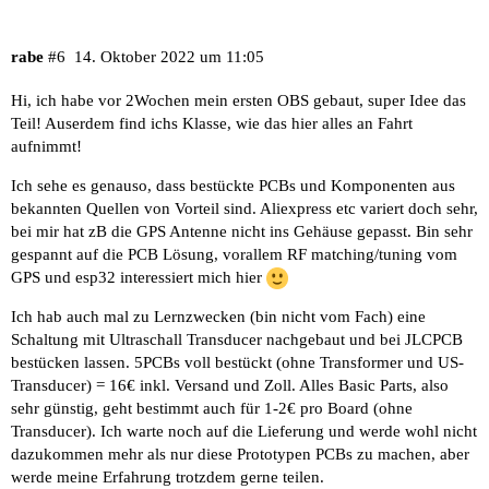
rabe
#6
14. Oktober 2022 um 11:05
Hi, ich habe vor 2Wochen mein ersten OBS gebaut, super Idee das
Teil! Auserdem find ichs Klasse, wie das hier alles an Fahrt
aufnimmt!
Ich sehe es genauso, dass bestückte PCBs und Komponenten aus
bekannten Quellen von Vorteil sind. Aliexpress etc variert doch sehr,
bei mir hat zB die GPS Antenne nicht ins Gehäuse gepasst. Bin sehr
gespannt auf die PCB Lösung, vorallem RF matching/tuning vom
GPS und esp32 interessiert mich hier
Ich hab auch mal zu Lernzwecken (bin nicht vom Fach) eine
Schaltung mit Ultraschall Transducer nachgebaut und bei JLCPCB
bestücken lassen. 5PCBs voll bestückt (ohne Transformer und US-
Transducer) = 16€ inkl. Versand und Zoll. Alles Basic Parts, also
sehr günstig, geht bestimmt auch für 1-2€ pro Board (ohne
Transducer). Ich warte noch auf die Lieferung und werde wohl nicht
dazukommen mehr als nur diese Prototypen PCBs zu machen, aber
werde meine Erfahrung trotzdem gerne teilen.