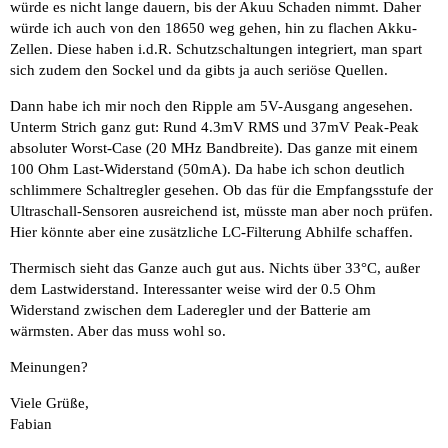
würde es nicht lange dauern, bis der Akuu Schaden nimmt. Daher
würde ich auch von den 18650 weg gehen, hin zu flachen Akku-
Zellen. Diese haben i.d.R. Schutzschaltungen integriert, man spart
sich zudem den Sockel und da gibts ja auch seriöse Quellen.
Dann habe ich mir noch den Ripple am 5V-Ausgang angesehen.
Unterm Strich ganz gut: Rund 4.3mV RMS und 37mV Peak-Peak
absoluter Worst-Case (20 MHz Bandbreite). Das ganze mit einem
100 Ohm Last-Widerstand (50mA). Da habe ich schon deutlich
schlimmere Schaltregler gesehen. Ob das für die Empfangsstufe der
Ultraschall-Sensoren ausreichend ist, müsste man aber noch prüfen.
Hier könnte aber eine zusätzliche LC-Filterung Abhilfe schaffen.
Thermisch sieht das Ganze auch gut aus. Nichts über 33°C, außer
dem Lastwiderstand. Interessanter weise wird der 0.5 Ohm
Widerstand zwischen dem Laderegler und der Batterie am
wärmsten. Aber das muss wohl so.
Meinungen?
Viele Grüße,
Fabian