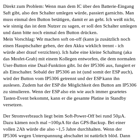
Direkt zum Problem: Wenn man dem IC über den Batterie-Eingang
Saft gibt, also den Schalter umlegen würde, passiert garnichts. Man
muss einmal den Button betätigen, damit er an geht. Ich weiß nicht,
wie sinnig das ist dem Nutzer zu sagen, er soll den Schalter umlegen
und dann bitte noch einmal den Button drücken.
Mein Vorschlag: Wir machen soft on-off (kann ja zusätzlich noch
einen Hauptschalter geben, der den Akku wirklich trennt - ich
würde aber drauf verzichten). Ich habe eine kleine Schaltung (aka
das Mosfet-Grab) mit einem Kollegen entworfen, die dem normalen
User-Button eine Dual-Funktion gibt. Ist der IP5306 aus, fungiert er
als Einschalter. Sobald der IP5306 an ist (und somit der ESP auch),
wird der Button vom IP5306 getrennt und der ESP kann ihn
auslesen. Zudem hat der ESP die Möglichkeit den Button am IP5306
zu simulieren. Wenn der ESP also ein wie auch immer geartetes
Tasten-Event bekommt, kann er die gesamte Platine in Standby
versetzen.
Der Stromverbrauch liegt beim Soft-Power-Off bei rund 50µA.
Dazu kämen noch mal ~100µA für das GPS-Backup. Bei einer
vollen 2Ah würde die also ~1,5 Jahre durchhalten. Wenn der
IP5306 wegen Unterspannung abschaltet ist natürlich blöd. Dann