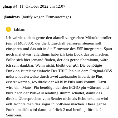
gluap
#4
11. Oktober 2022 um 12:07
(notify wegen Firmwarefrage)
@andreas
fabian:
Ich würde zudem gerne den aktuell vorgesehen Mikrokontroller
(ein STM8F003), der die Ultraschall Sensoren steuern soll
einsparen und das mit in die Firmware des ESP integrieren. Spart
noch mal etwas, allerdings habe ich kein Bock das zu machen.
Sollte sich hier jemand finden, der das gerne übernimmt, wäre
ich sehr dankbar. Wenn nicht, bleibt der µC. Die benötigte
Funkion ist relativ einfach: Der TRIG Pin aus dem Original-OBS
müsste idealerweise durch zwei zueinander invertierte Pins
ersetzt werden, wo direkt der 40 kHz Puls raus kommt. Dazu
wird ein „Mute“ Pin benötigt, der den ECHO pin während und
kurz nach der Puls-Aussendung stumm schaltet, damit das
direkte Übersprechen vom Sender nicht als Echo erkannt wird -
evtl. könnte man das sogar in Software machen. Diese ganze
Funktionalität wird dann natürlich 2 mal benötigt für die 2
Sensoren.