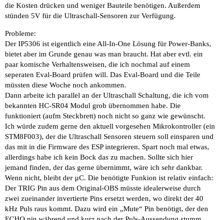
die Kosten drücken und weniger Bauteile benötigen. Außerdem
stünden 5V für die Ultraschall-Sensoren zur Verfügung.
Probleme:
Der IP5306 ist eigentlich eine All-In-One Lösung für Power-Banks,
bietet aber im Grunde genau was man braucht. Hat aber evtl. ein
paar komische Verhaltensweisen, die ich nochmal auf einem
seperaten Eval-Board prüfen will. Das Eval-Board und die Teile
müssten diese Woche noch ankommen.
Dann arbeite ich parallel an der Ultraschall Schaltung, die ich vom
bekannten HC-SR04 Modul grob übernommen habe. Die
funktioniert (aufm Steckbrett) noch nicht so ganz wie gewünscht.
Ich würde zudem gerne den aktuell vorgesehen Mikrokontroller (ein
STM8F003), der die Ultraschall Sensoren steuern soll einsparen und
das mit in die Firmware des ESP integrieren. Spart noch mal etwas,
allerdings habe ich kein Bock das zu machen. Sollte sich hier
jemand finden, der das gerne übernimmt, wäre ich sehr dankbar.
Wenn nicht, bleibt der µC. Die benötigte Funkion ist relativ einfach:
Der TRIG Pin aus dem Original-OBS müsste idealerweise durch
zwei zueinander invertierte Pins ersetzt werden, wo direkt der 40
kHz Puls raus kommt. Dazu wird ein „Mute“ Pin benötigt, der den
ECHO pin während und kurz nach der Puls-Aussendung stumm