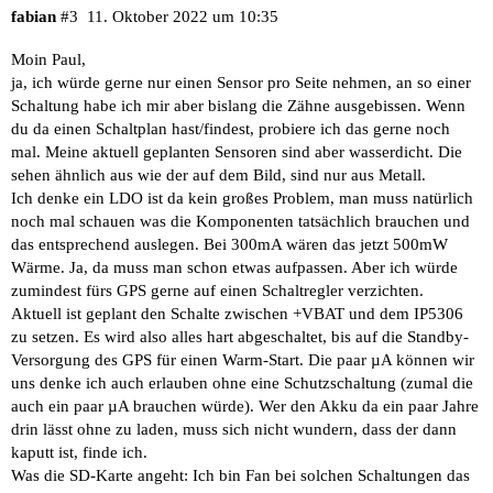
fabian
#3
11. Oktober 2022 um 10:35
Moin Paul,
ja, ich würde gerne nur einen Sensor pro Seite nehmen, an so einer
Schaltung habe ich mir aber bislang die Zähne ausgebissen. Wenn
du da einen Schaltplan hast/findest, probiere ich das gerne noch
mal. Meine aktuell geplanten Sensoren sind aber wasserdicht. Die
sehen ähnlich aus wie der auf dem Bild, sind nur aus Metall.
Ich denke ein LDO ist da kein großes Problem, man muss natürlich
noch mal schauen was die Komponenten tatsächlich brauchen und
das entsprechend auslegen. Bei 300mA wären das jetzt 500mW
Wärme. Ja, da muss man schon etwas aufpassen. Aber ich würde
zumindest fürs GPS gerne auf einen Schaltregler verzichten.
Aktuell ist geplant den Schalte zwischen +VBAT und dem IP5306
zu setzen. Es wird also alles hart abgeschaltet, bis auf die Standby-
Versorgung des GPS für einen Warm-Start. Die paar µA können wir
uns denke ich auch erlauben ohne eine Schutzschaltung (zumal die
auch ein paar µA brauchen würde). Wer den Akku da ein paar Jahre
drin lässt ohne zu laden, muss sich nicht wundern, dass der dann
kaputt ist, finde ich.
Was die SD-Karte angeht: Ich bin Fan bei solchen Schaltungen das