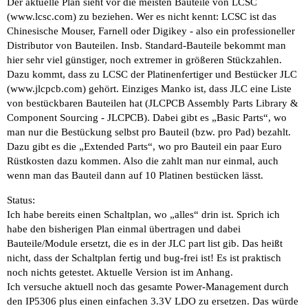
Der aktuelle Plan sieht vor die meisten Bauteile von LCSC
(
www.lcsc.com
) zu beziehen. Wer es nicht kennt: LCSC ist das
Chinesische Mouser, Farnell oder Digikey - also ein professioneller
Distributor von Bauteilen. Insb. Standard-Bauteile bekommt man
hier sehr viel günstiger, noch extremer in größeren Stückzahlen.
Dazu kommt, dass zu LCSC der Platinenfertiger und Bestücker JLC
(
www.jlcpcb.com
) gehört. Einziges Manko ist, dass JLC eine Liste
von bestückbaren Bauteilen hat (
JLCPCB Assembly Parts Library &
Component Sourcing - JLCPCB
). Dabei gibt es „Basic Parts“, wo
man nur die Bestückung selbst pro Bauteil (bzw. pro Pad) bezahlt.
Dazu gibt es die „Extended Parts“, wo pro Bauteil ein paar Euro
Rüstkosten dazu kommen. Also die zahlt man nur einmal, auch
wenn man das Bauteil dann auf 10 Platinen bestücken lässt.
Status:
Ich habe bereits einen Schaltplan, wo „alles“ drin ist. Sprich ich
habe den bisherigen Plan einmal übertragen und dabei
Bauteile/Module ersetzt, die es in der JLC part list gib. Das heißt
nicht, dass der Schaltplan fertig und bug-frei ist! Es ist praktisch
noch nichts getestet. Aktuelle Version ist im Anhang.
Ich versuche aktuell noch das gesamte Power-Management durch
den IP5306 plus einen einfachen 3.3V LDO zu ersetzen. Das würde