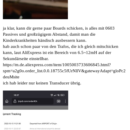
ja klar, kann dir gerne paar Boards schicken, is alles mit 0603
Passives und großzügigem Abstand, damit man die
Kinderkrankheiten händisch ausbessern kann.
hab auch schon paar von den Trafos, die ich gleich mitschicken
kann, laut AliExpress ist ein Bereich von 6.5~12mH auf der
Sekundärseite einstellbar.
https://m.de.aliexpress.com/item/1005003733606845.html?
spm=a2g0o.order_list.0.0.18755c5fUrNllV&gatewayAdapt=gloPc2
deuMsite
ich hab leider nur keinen Transducer übrig.