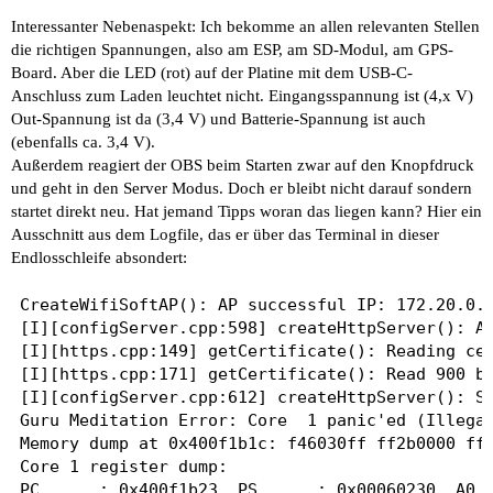
Interessanter Nebenaspekt: Ich bekomme an allen relevanten Stellen
die richtigen Spannungen, also am ESP, am SD-Modul, am GPS-
Board. Aber die LED (rot) auf der Platine mit dem USB-C-
Anschluss zum Laden leuchtet nicht. Eingangsspannung ist (4,x V)
Out-Spannung ist da (3,4 V) und Batterie-Spannung ist auch
(ebenfalls ca. 3,4 V).
Außerdem reagiert der OBS beim Starten zwar auf den Knopfdruck
und geht in den Server Modus. Doch er bleibt nicht darauf sondern
startet direkt neu. Hat jemand Tipps woran das liegen kann? Hier ein
Ausschnitt aus dem Logfile, das er über das Terminal in dieser
Endlosschleife absondert:
CreateWifiSoftAP(): AP successful IP: 172.20.0.1
[I][configServer.cpp:598] createHttpServer(): Ab
[I][https.cpp:149] getCertificate(): Reading cer
[I][https.cpp:171] getCertificate(): Read 900 by
[I][configServer.cpp:612] createHttpServer(): St
Guru Meditation Error: Core  1 panic'ed (Illegal
Memory dump at 0x400f1b1c: f46030ff ff2b0000 fff
Core 1 register dump:

PC      : 0x400f1b23  PS      : 0x00060230  A0  