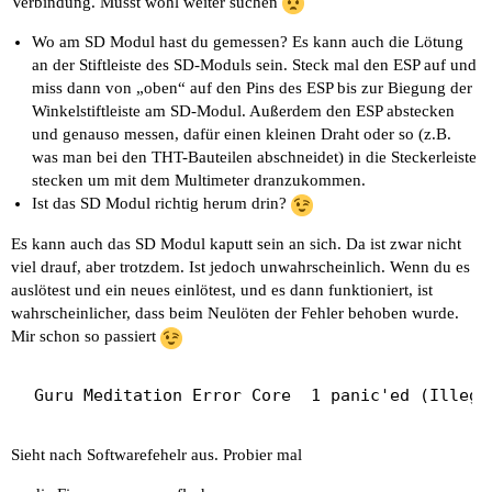
Verbindung. Musst wohl weiter suchen
entry 0x400806a8

[I][OpenBikeSensorFirmware.cpp:198] setup(): ope
Wo am SD Modul hast du gemessen? Es kann auch die Lötung
[I][VoltageMeter.cpp:40] VoltageMeter(): Initial
an der Stiftleiste des SD-Moduls sein. Steck mal den ESP auf und
[I][VoltageMeter.cpp:54] VoltageMeter(): Charact
miss dann von „oben“ auf den Pins des ESP bis zur Biegung der
[I][VoltageMeter.cpp:62] VoltageMeter(): eFuse T
Winkelstiftleiste am SD-Modul. Außerdem den ESP abstecken
[I][VoltageMeter.cpp:66] VoltageMeter(): eFuse V
und genauso messen, dafür einen kleinen Draht oder so (z.B.
[I][VoltageMeter.cpp:75] VoltageMeter(): Voltage
was man bei den THT-Bauteilen abschneidet) in die Steckerleiste
[W][sd_diskio.cpp:169] sdCommand(): no token rec
stecken um mit dem Multimeter dranzukommen.
[W][sd_diskio.cpp:169] sdCommand(): no token rec
Ist das SD Modul richtig herum drin?
[W][sd_diskio.cpp:169] sdCommand(): no token rec
[E][sd_diskio.cpp:194] sdCommand(): Card Failed!
Es kann auch das SD Modul kaputt sein an sich. Da ist zwar nicht
[W][sd_diskio.cpp:505] ff_sd_initialize(): GO_ID
viel drauf, aber trotzdem. Ist jedoch unwahrscheinlich. Wenn du es
[E][sd_diskio.cpp:775] sdcard_mount(): f_mount f
auslötest und ein neues einlötest, und es dann funktioniert, ist
[W][sd_diskio.cpp:169] sdCommand(): no token rec
wahrscheinlicher, dass beim Neulöten der Fehler behoben wurde.
[W][sd_diskio.cpp:169] sdCommand(): no token rec
Mir schon so passiert
[W][sd_diskio.cpp:169] sdCommand(): no token rec
Sieht nach Softwarefehelr aus. Probier mal