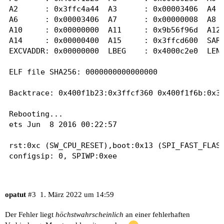
A2      : 0x3ffc4a44  A3      : 0x00003406  A4  
A6      : 0x00003406  A7      : 0x00000008  A8  
A10     : 0x00000000  A11     : 0x9b56f96d  A12 
A14     : 0x00000400  A15     : 0x3ffcd600  SAR 
EXCVADDR: 0x00000000  LBEG    : 0x4000c2e0  LEND
ELF file SHA256: 0000000000000000

Backtrace: 0x400f1b23:0x3ffcf360 0x400f1f6b:0x3f
Rebooting...

ets Jun  8 2016 00:22:57

rst:0xc (SW_CPU_RESET),boot:0x13 (SPI_FAST_FLASH
configsip: 0, SPIWP:0xee

clk_drv:0x00,q_drv:0x00,d_drv:0x00,cs0_drv:0x00,
mode:DIO, clock div:2

load:0x3fff0018,len:4

opatut
#3
1. März 2022 um 14:59
load:0x3fff001c,len:1044

load:0x40078000,len:10124

Der Fehler liegt
höchstwahrscheinlich
an einer fehlerhaften
load:0x40080400,len:5828
