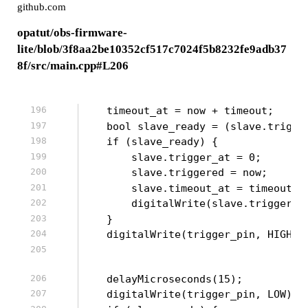
github.com
opatut/obs-firmware-
lite/blob/3f8aa2be10352cf517c7024f5b8232fe9adb37
8f/src/main.cpp#L206
    timeout_at = now + timeout;
    bool slave_ready = (slave.trigge
    if (slave_ready) {
        slave.trigger_at = 0;
        slave.triggered = now;
        slave.timeout_at = timeout_a
        digitalWrite(slave.trigger_p
    } 
    digitalWrite(trigger_pin, HIGH);
    delayMicroseconds(15);
    digitalWrite(trigger_pin, LOW);