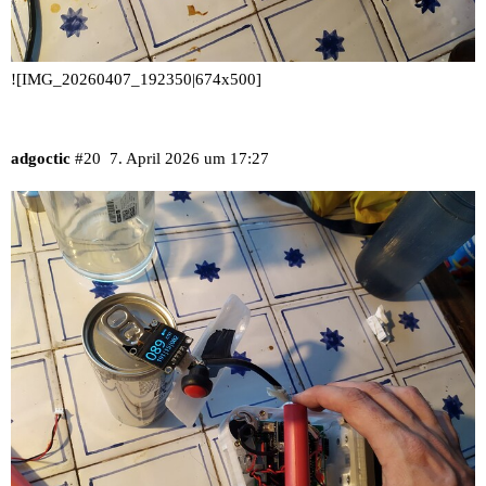
![IMG_20260407_192350|674x500]
adgoctic
#20
7. April 2026 um 17:27