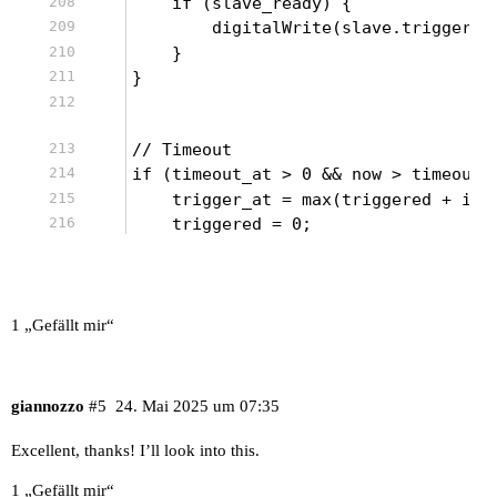
    if (slave_ready) {
        digitalWrite(slave.trigger_p
    }
}
// Timeout
if (timeout_at > 0 && now > timeout_
    trigger_at = max(triggered + int
    triggered = 0;
1 „Gefällt mir“
giannozzo
#5
24. Mai 2025 um 07:35
Excellent, thanks! I’ll look into this.
1 „Gefällt mir“