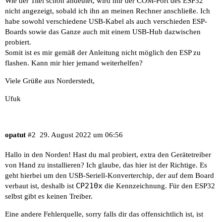
Wie der Titel schon andeutet, wird mir der COM-Port des ESP32
nicht angezeigt, sobald ich ihn an meinen Rechner anschließe. Ich
habe sowohl verschiedene USB-Kabel als auch verschieden ESP-
Boards sowie das Ganze auch mit einem USB-Hub dazwischen
probiert.
Somit ist es mir gemäß der Anleitung nicht möglich den ESP zu
flashen. Kann mir hier jemand weiterhelfen?
Viele Grüße aus Norderstedt,
Ufuk
opatut
#2
29. August 2022 um 06:56
Hallo in den Norden! Hast du mal probiert, extra den Gerätetreiber
von Hand zu installieren? Ich glaube,
das hier
ist der Richtige. Es
geht hierbei um den USB-Seriell-Konverterchip, der auf dem Board
CP210x
verbaut ist, deshalb ist
die Kennzeichnung. Für den ESP32
selbst gibt es keinen Treiber.
Eine andere Fehlerquelle, sorry falls dir das offensichtlich ist, ist