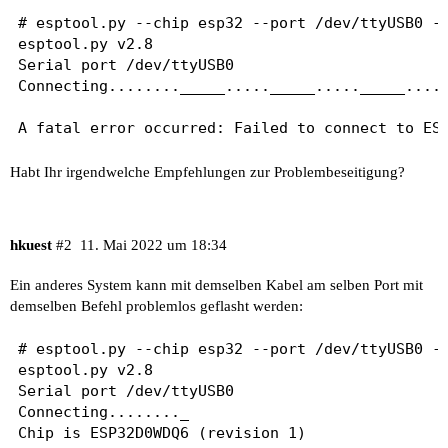
# esptool.py --chip esp32 --port /dev/ttyUSB0 --
esptool.py v2.8

Serial port /dev/ttyUSB0

Connecting........_____....._____....._____.....
Habt Ihr irgendwelche Empfehlungen zur Problembeseitigung?
hkuest
#2
11. Mai 2022 um 18:34
Ein anderes System kann mit demselben Kabel am selben Port mit
demselben Befehl problemlos geflasht werden:
# esptool.py --chip esp32 --port /dev/ttyUSB0 --
esptool.py v2.8

Serial port /dev/ttyUSB0

Connecting........_

Chip is ESP32D0WDQ6 (revision 1)
