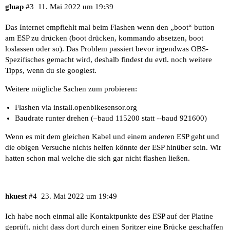
gluap
#3
11. Mai 2022 um 19:39
Leaving...

Das Internet empfiehlt mal beim Flashen wenn den „boot“ button
am ESP zu drücken (boot drücken, kommando absetzen, boot
loslassen oder so). Das Problem passiert bevor irgendwas OBS-
Spezifisches gemacht wird, deshalb findest du evtl. noch weitere
Tipps, wenn du sie googlest.
Weitere mögliche Sachen zum probieren:
Flashen via
install.openbikesensor.org
Baudrate runter drehen (–baud 115200 statt --baud 921600)
Wenn es mit dem gleichen Kabel und einem anderen ESP geht und
die obigen Versuche nichts helfen könnte der ESP hinüber sein. Wir
hatten schon mal welche die sich gar nicht flashen ließen.
hkuest
#4
23. Mai 2022 um 19:49
Ich habe noch einmal alle Kontaktpunkte des ESP auf der Platine
geprüft, nicht dass dort durch einen Spritzer eine Brücke geschaffen