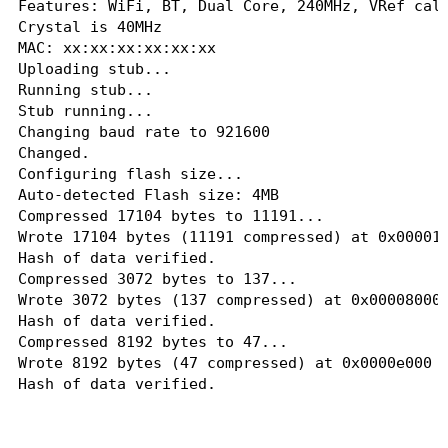
Features: WiFi, BT, Dual Core, 240MHz, VRef cali
Crystal is 40MHz

MAC: xx:xx:xx:xx:xx:xx

Uploading stub...

Running stub...

Stub running...

Changing baud rate to 921600

Changed.

Configuring flash size...

Auto-detected Flash size: 4MB

Compressed 17104 bytes to 11191...

Wrote 17104 bytes (11191 compressed) at 0x000010
Hash of data verified.

Compressed 3072 bytes to 137...

Wrote 3072 bytes (137 compressed) at 0x00008000 
Hash of data verified.

Compressed 8192 bytes to 47...

Wrote 8192 bytes (47 compressed) at 0x0000e000 i
Hash of data verified.

Compressed 2214464 bytes to 1300428...

Wrote 2214464 bytes (1300428 compressed) at 0x00
Hash of data verified.
